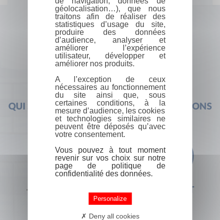
de navigation, données de
géolocalisation…), que nous
traitons afin de réaliser des
statistiques d’usage du site,
produire des données
d’audience, analyser et
améliorer l’expérience
utilisateur, développer et
améliorer nos produits.
A l’exception de ceux
nécessaires au fonctionnement
du site ainsi que, sous
certaines conditions, à la
QUI SOMMES-NOUS ?
FOIRE AUX QUESTIONS
mesure d’audience, les cookies
et technologies similaires ne
peuvent être déposés qu’avec
votre consentement.
Vous pouvez à tout moment
revenir sur vos choix sur notre
page de politique de
confidentialité des données.
+33 (0) 1 44 41 29 19
CONTACT
Personalize
Deny all cookies