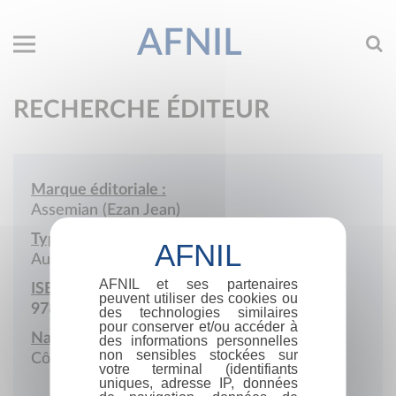
AFNIL
RECHERCHE ÉDITEUR
Marque éditoriale :
Assemian (Ezan Jean)
Type de société :
Auto-édition
AFNIL et ses partenaires
ISBN :
peuvent utiliser des cookies ou
978-2-9585603
des technologies similaires
pour conserver et/ou accéder à
Nationalité :
des informations personnelles
non sensibles stockées sur
Côte d'ivoire
votre terminal (identifiants
uniques, adresse IP, données