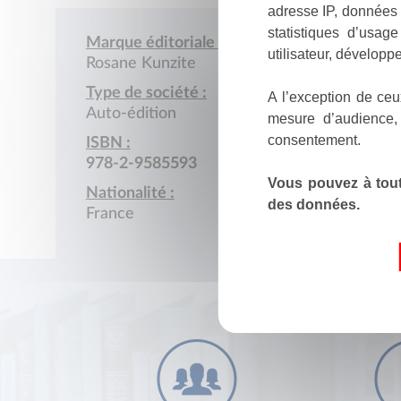
adresse IP, données 
statistiques d’usag
Marque éditoriale :
utilisateur, développe
Rosane Kunzite
Type de société :
A l’exception de ceu
Auto-édition
mesure d’audience,
consentement.
ISBN :
978-2-9585593
Vous pouvez à tout
Nationalité :
des données.
France