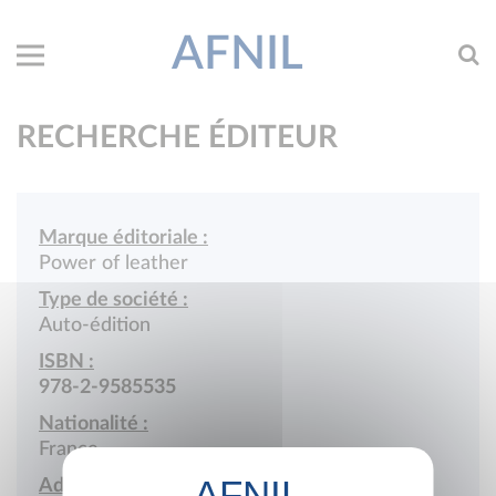
AFNIL
RECHERCHE ÉDITEUR
Marque éditoriale :
Power of leather
Type de société :
Auto-édition
ISBN :
978-2-9585535
Nationalité :
France
Adresse :