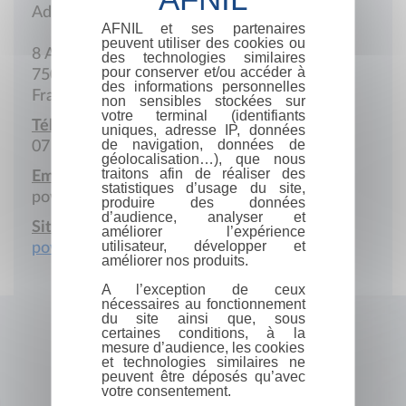
Adresse postale
AFNIL et ses partenaires
peuvent utiliser des cookies ou
8 Avenue Victoria
des technologies similaires
pour conserver et/ou accéder à
75004 Paris
des informations personnelles
France
non sensibles stockées sur
votre terminal (identifiants
Téléphone portable :
uniques, adresse IP, données
de navigation, données de
07 82 87 32 72
géolocalisation…), que nous
traitons afin de réaliser des
Email :
statistiques d’usage du site,
powerofleather@gmail.com
produire des données
d’audience, analyser et
Site Internet :
améliorer l’expérience
utilisateur, développer et
powerofleather.com
améliorer nos produits.
A l’exception de ceux
nécessaires au fonctionnement
du site ainsi que, sous
certaines conditions, à la
mesure d’audience, les cookies
et technologies similaires ne
peuvent être déposés qu’avec
votre consentement.