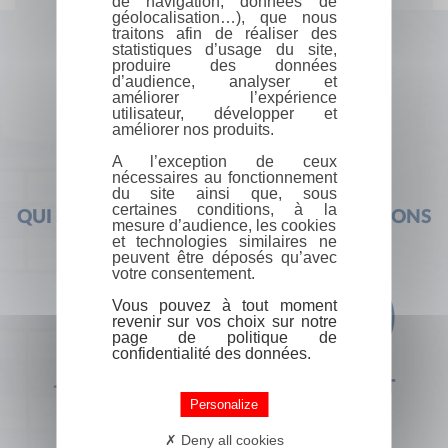
de navigation, données de
géolocalisation…), que nous
traitons afin de réaliser des
statistiques d’usage du site,
produire des données
d’audience, analyser et
améliorer l’expérience
utilisateur, développer et
améliorer nos produits.
A l’exception de ceux
nécessaires au fonctionnement
du site ainsi que, sous
certaines conditions, à la
QUI SOMMES-NOUS ?
FOIRE AUX QUESTIONS
mesure d’audience, les cookies
et technologies similaires ne
peuvent être déposés qu’avec
votre consentement.
Vous pouvez à tout moment
revenir sur vos choix sur notre
page de politique de
confidentialité des données.
+33 (0) 1 44 41 29 19
CONTACT
Personalize
Deny all cookies