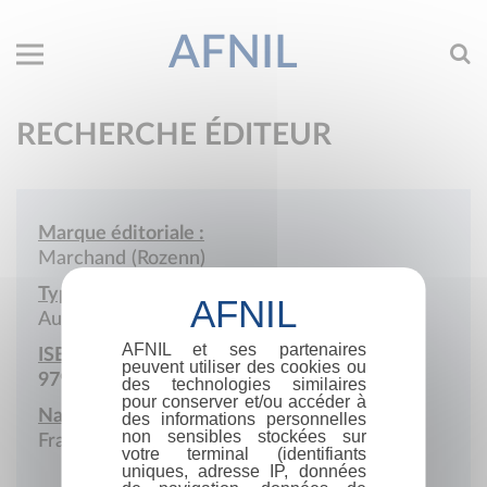
AFNIL
RECHERCHE ÉDITEUR
Marque éditoriale :
Marchand (Rozenn)
Type de société :
Auto-édition
AFNIL et ses partenaires
ISBN :
peuvent utiliser des cookies ou
979-10-415-0446-6
des technologies similaires
pour conserver et/ou accéder à
Nationalité :
des informations personnelles
non sensibles stockées sur
France
votre terminal (identifiants
uniques, adresse IP, données