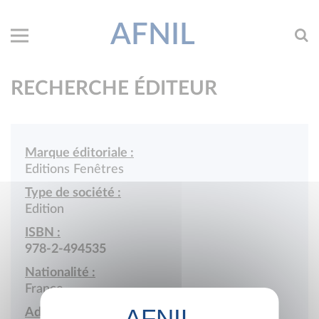
AFNIL
RECHERCHE ÉDITEUR
Marque éditoriale :
Editions Fenêtres
Type de société :
Edition
ISBN :
978-2-494535
Nationalité :
France
Adresse :