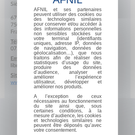
Siège social
AFNIL et ses partenaires
peuvent utiliser des cookies ou
67 Rue Saint-Jacques
des technologies similaires
pour conserver et/ou accéder à
75005 Paris
des informations personnelles
France
non sensibles stockées sur
votre terminal (identifiants
Téléphone portable :
uniques, adresse IP, données
de navigation, données de
07.84.67.70.11
géolocalisation…), que nous
traitons afin de réaliser des
Email :
statistiques d’usage du site,
librairie@editionsfenetres.fr
produire des données
d’audience, analyser et
Site Internet :
améliorer l’expérience
utilisateur, développer et
www.editionsfenetres.fr
améliorer nos produits.
A l’exception de ceux
nécessaires au fonctionnement
du site ainsi que, sous
certaines conditions, à la
mesure d’audience, les cookies
et technologies similaires ne
peuvent être déposés qu’avec
votre consentement.