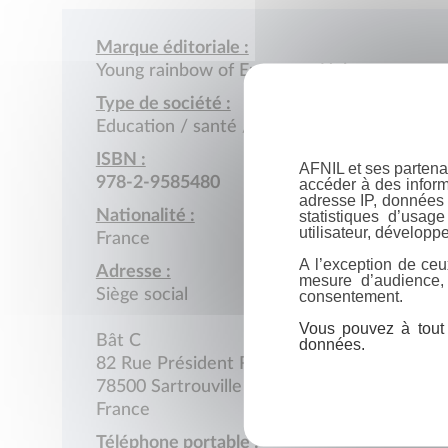
Marque éditoriale :
Young rainbow of European Union
Type de société :
Education / santé / action sociale
ISBN :
AFNIL et ses partena
978-2-9585480
accéder à des inform
adresse IP, données 
Nationalité :
statistiques d’usag
utilisateur, développe
France
A l’exception de ceu
Adresse :
mesure d’audience,
Siège social
consentement.
Vous pouvez à tout 
Bât C
données.
82 Rue Président Roosevelt
78500 Sartrouville
France
Téléphone portable :