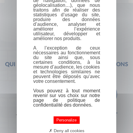
de navigation, données de
géolocalisation…), que nous
traitons afin de réaliser des
statistiques d’usage du site,
produire des données
d’audience, analyser et
améliorer l’expérience
utilisateur, développer et
améliorer nos produits.
A l’exception de ceux
nécessaires au fonctionnement
du site ainsi que, sous
certaines conditions, à la
QUI SOMMES-NOUS ?
FOIRE AUX QUESTIONS
mesure d’audience, les cookies
et technologies similaires ne
peuvent être déposés qu’avec
votre consentement.
Vous pouvez à tout moment
revenir sur vos choix sur notre
page de politique de
confidentialité des données.
+33 (0) 1 44 41 29 19
CONTACT
Personalize
Deny all cookies