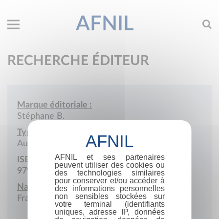
AFNIL
RECHERCHE ÉDITEUR
Marque éditoriale :
Stéphane B.
Type de société :
Auto-édition
AFNIL et ses partenaires
ISBN :
peuvent utiliser des cookies ou
979-10-415-0426-8
des technologies similaires
pour conserver et/ou accéder à
Nationalité :
des informations personnelles
non sensibles stockées sur
France
votre terminal (identifiants
uniques, adresse IP, données