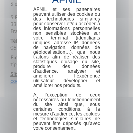
Siège social
AFNIL et ses partenaires
peuvent utiliser des cookies ou
5 Rue des Campanules
des technologies similaires
pour conserver et/ou accéder à
33170 Gradignan
des informations personnelles
France
non sensibles stockées sur
votre terminal (identifiants
Téléphone portable :
uniques, adresse IP, données
de navigation, données de
06.12.68.35.75
géolocalisation…), que nous
traitons afin de réaliser des
Email :
statistiques d’usage du site,
tiphaine.verrier@tierslieux.net
produire des données
d’audience, analyser et
Site Internet :
améliorer l’expérience
utilisateur, développer et
coop.tierslieux.net
améliorer nos produits.
A l’exception de ceux
nécessaires au fonctionnement
du site ainsi que, sous
certaines conditions, à la
mesure d’audience, les cookies
et technologies similaires ne
peuvent être déposés qu’avec
votre consentement.