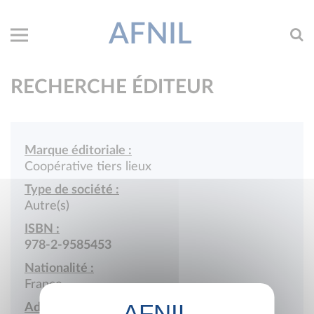
AFNIL
RECHERCHE ÉDITEUR
Marque éditoriale :
Coopérative tiers lieux
Type de société :
Autre(s)
ISBN :
978-2-9585453
Nationalité :
France
Adresse :