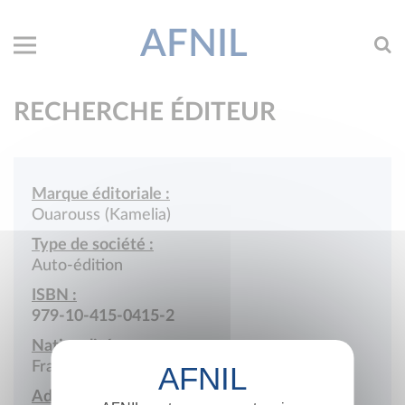
AFNIL
RECHERCHE ÉDITEUR
Marque éditoriale :
Ouarouss (Kamelia)
Type de société :
Auto-édition
ISBN :
979-10-415-0415-2
Nationalité :
France
Adresse :