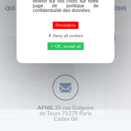
revenir sur vos choix sur notre
page de politique de
QUI SOMMES-NOUS ?
FOIRE AUX QUESTIONS
confidentialité des données.
Personalize
Deny all cookies
OK, accept all
+33 (0) 1 44 41 29 19
CONTACT
AFNIL
35 rue Grégoire
de Tours 75279 Paris
Cedex 06