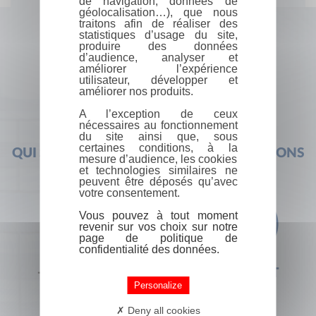
de navigation, données de
géolocalisation…), que nous
traitons afin de réaliser des
statistiques d’usage du site,
produire des données
d’audience, analyser et
améliorer l’expérience
utilisateur, développer et
améliorer nos produits.
A l’exception de ceux
nécessaires au fonctionnement
du site ainsi que, sous
certaines conditions, à la
QUI SOMMES-NOUS ?
FOIRE AUX QUESTIONS
mesure d’audience, les cookies
et technologies similaires ne
peuvent être déposés qu’avec
votre consentement.
Vous pouvez à tout moment
revenir sur vos choix sur notre
page de politique de
confidentialité des données.
+33 (0) 1 44 41 29 19
CONTACT
Personalize
Deny all cookies