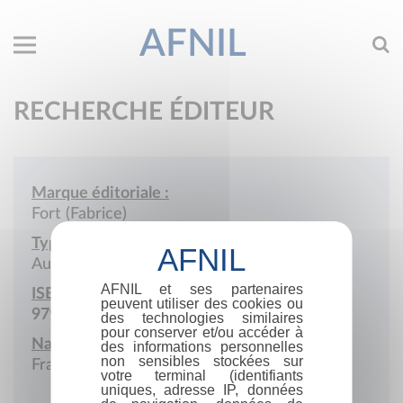
AFNIL
RECHERCHE ÉDITEUR
Marque éditoriale :
Fort (Fabrice)
Type de société :
Auto-édition
AFNIL et ses partenaires
ISBN :
peuvent utiliser des cookies ou
979-10-415-0414-5
des technologies similaires
pour conserver et/ou accéder à
Nationalité :
des informations personnelles
non sensibles stockées sur
France
votre terminal (identifiants
uniques, adresse IP, données