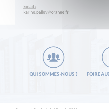
Email :
karine.palley@orange.fr
QUI SOMMES-NOUS ?
FOIRE AU