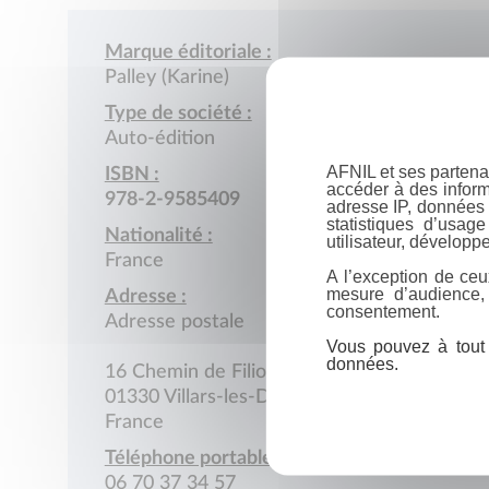
Marque éditoriale :
Palley (Karine)
Type de société :
Auto-édition
AFNIL et ses partena
ISBN :
accéder à des inform
978-2-9585409
adresse IP, données 
statistiques d’usag
Nationalité :
utilisateur, développe
France
A l’exception de ceu
mesure d’audience,
Adresse :
consentement.
Adresse postale
Vous pouvez à tout 
données.
16 Chemin de Filioly
01330 Villars-les-Dombes
France
Téléphone portable :
06 70 37 34 57