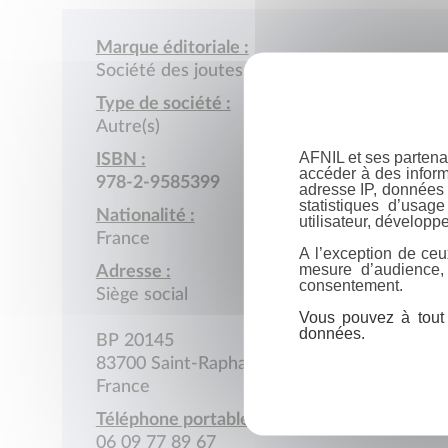
Marque éditoriale :
Société des joutes raphaëloises
Type de société :
Autre(s)
AFNIL et ses partena
ISBN :
accéder à des inform
978-2-9585399
adresse IP, données 
statistiques d’usag
Nationalité :
utilisateur, développe
France
A l’exception de ceu
mesure d’audience,
Adresse :
consentement.
Siège social
Vous pouvez à tout 
données.
BP 20145
83700 Saint-Raphaël
France
Téléphone portable :
06 09 77 89 67