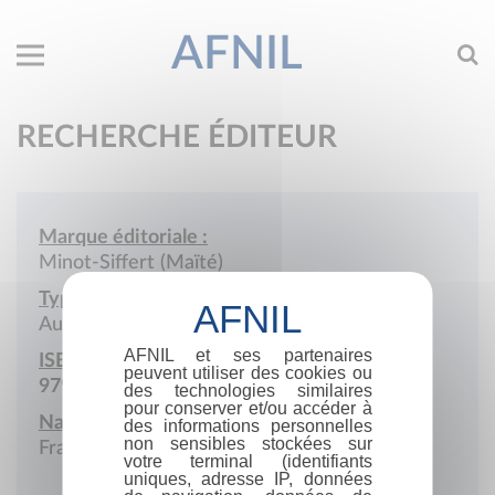
AFNIL
RECHERCHE ÉDITEUR
Marque éditoriale :
Minot-Siffert (Maïté)
Type de société :
Auto-édition
AFNIL et ses partenaires
ISBN :
peuvent utiliser des cookies ou
979-10-415-0391-9
des technologies similaires
pour conserver et/ou accéder à
Nationalité :
des informations personnelles
non sensibles stockées sur
France
votre terminal (identifiants
uniques, adresse IP, données