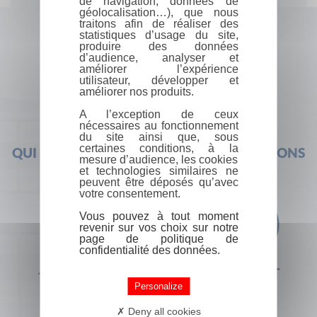
de navigation, données de
géolocalisation…), que nous
traitons afin de réaliser des
statistiques d’usage du site,
produire des données
d’audience, analyser et
améliorer l’expérience
utilisateur, développer et
améliorer nos produits.
A l’exception de ceux
nécessaires au fonctionnement
du site ainsi que, sous
certaines conditions, à la
QUI SOMMES-NOUS ?
FOIRE AUX QUESTIONS
mesure d’audience, les cookies
et technologies similaires ne
peuvent être déposés qu’avec
votre consentement.
Vous pouvez à tout moment
revenir sur vos choix sur notre
page de politique de
confidentialité des données.
+33 (0) 1 44 41 29 19
CONTACT
Personalize
Deny all cookies