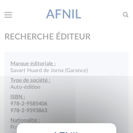
AFNIL
RECHERCHE ÉDITEUR
Marque éditoriale :
Savart Huard de Jorna (Garance)
Type de société :
Auto-édition
ISBN :
978-2-9585406
978-2-9593863
Nationalité :
France