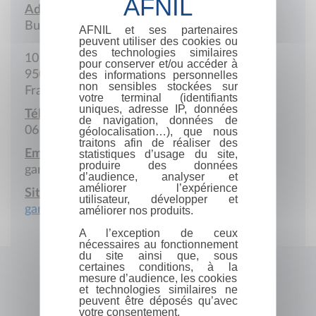
Adresse :
Bureau
AFNIL et ses partenaires
peuvent utiliser des cookies ou
des technologies similaires
10 Rue de la Cité
pour conserver et/ou accéder à
95000 Cergy
des informations personnelles
non sensibles stockées sur
France
votre terminal (identifiants
uniques, adresse IP, données
Téléphone portable :
de navigation, données de
06 13 19 72 42
géolocalisation…), que nous
traitons afin de réaliser des
Email :
statistiques d’usage du site,
produire des données
garance.dejorna@gmail.com
d’audience, analyser et
améliorer l’expérience
Site Internet :
utilisateur, développer et
garancedejorna.com
améliorer nos produits.
A l’exception de ceux
nécessaires au fonctionnement
du site ainsi que, sous
certaines conditions, à la
mesure d’audience, les cookies
et technologies similaires ne
peuvent être déposés qu’avec
votre consentement.