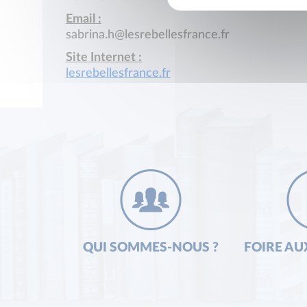
Email :
sabrina.h@lesrebellesfrance.fr
Site Internet :
lesrebellesfrance.fr
QUI SOMMES-NOUS ?
FOIRE AU