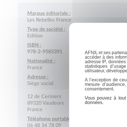
Marque éditoriale :
Les Rebelles France
Type de société :
Edition
ISBN :
978-2-9585391
AFNIL et ses partena
accéder à des inform
Nationalité :
adresse IP, données 
statistiques d’usag
France
utilisateur, développe
Adresse :
A l’exception de ceu
Siège social
mesure d’audience,
consentement.
12 de Cerisiers
Vous pouvez à tout 
données.
89320 Vaudeurs
France
Téléphone portable :
06 48 34 78 09