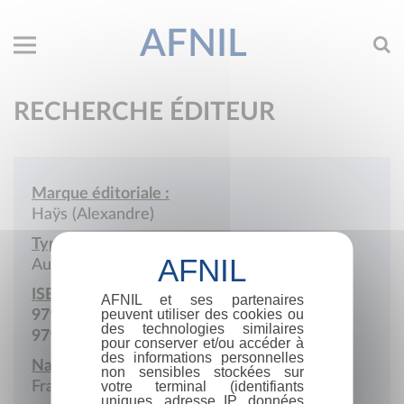
AFNIL
RECHERCHE ÉDITEUR
Marque éditoriale :
Haÿs (Alexandre)
Type de société :
Auto-édition
ISBN :
AFNIL et ses partenaires
peuvent utiliser des cookies ou
979-10-415-0386-5
des technologies similaires
979-10-415-3675-7
pour conserver et/ou accéder à
des informations personnelles
Nationalité :
non sensibles stockées sur
France
votre terminal (identifiants
uniques, adresse IP, données