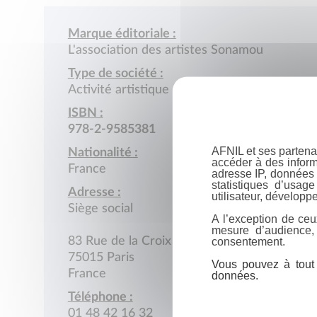
Marque éditoriale :
L'association des artistes Sonamou
Type de société :
Activité artistique (peinture, sculpture…)
ISBN :
978-2-9585381
AFNIL et ses partena
Nationalité :
accéder à des inform
France
adresse IP, données 
statistiques d’usag
Adresse :
utilisateur, développe
Siège social
A l’exception de ceu
mesure d’audience,
consentement.
83 Rue de la Croix Nivert
75015 Paris
Vous pouvez à tout 
France
données.
Téléphone :
01 48 42 16 32