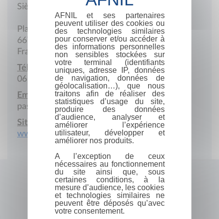
Siège social
AFNIL et ses partenaires
peuvent utiliser des cookies ou
Place Desnoyer
des technologies similaires
pour conserver et/ou accéder à
66750 Saint-Cyprien
des informations personnelles
France
non sensibles stockées sur
votre terminal (identifiants
Téléphone portable :
uniques, adresse IP, données
de navigation, données de
06 81 55 8 844
géolocalisation…), que nous
traitons afin de réaliser des
Email :
statistiques d’usage du site,
pascale.meunier@stcyprien.fr
produire des données
d’audience, analyser et
Site Internet :
améliorer l’expérience
utilisateur, développer et
www.saint-cyprien.com
améliorer nos produits.
A l’exception de ceux
nécessaires au fonctionnement
du site ainsi que, sous
certaines conditions, à la
mesure d’audience, les cookies
et technologies similaires ne
peuvent être déposés qu’avec
votre consentement.