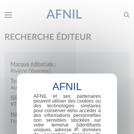
AFNIL
RECHERCHE ÉDITEUR
Marque éditoriale :
Rivière (Yasmine)
Type de société :
Auto-édition
AFNIL et ses partenaires
ISBN :
peuvent utiliser des cookies ou
978-2-9585372
des technologies similaires
pour conserver et/ou accéder à
Nationalité :
des informations personnelles
non sensibles stockées sur
France
votre terminal (identifiants
uniques, adresse IP, données