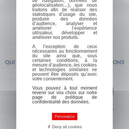
de navigation, données de
géolocalisation…), que nous
traitons afin de réaliser des
statistiques d’usage du site,
produire des données
d’audience, analyser et
améliorer l’expérience
utilisateur, développer et
améliorer nos produits.
A l’exception de ceux
nécessaires au fonctionnement
du site ainsi que, sous
certaines conditions, à la
QUI SOMMES-NOUS ?
FOIRE AUX QUESTIONS
mesure d’audience, les cookies
et technologies similaires ne
peuvent être déposés qu’avec
votre consentement.
Vous pouvez à tout moment
revenir sur vos choix sur notre
page de politique de
confidentialité des données.
+33 (0) 1 44 41 29 19
CONTACT
Personalize
Deny all cookies