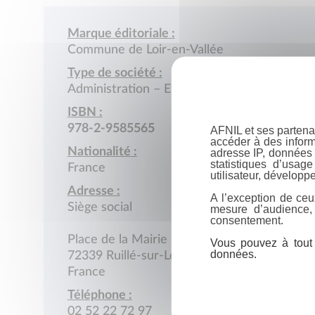
Marque éditoriale :
Commune de Loir-en-Vallée
Type de société :
Administration – Etablissement public
ISBN :
978-2-9585565
AFNIL et ses partena
accéder à des inform
Nationalité :
adresse IP, données 
statistiques d’usag
France
utilisateur, développe
Adresse :
A l’exception de ceu
Siège social
mesure d’audience,
consentement.
Place de la Mairie
Vous pouvez à tout 
données.
72339 Ruillé-sur-Loir
France
Téléphone :
02 52 22 72 97