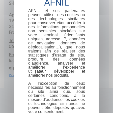
Siège social
AFNIL et ses partenaires
peuvent utiliser des cookies ou
Appt 403
des technologies similaires
19 Rue de Serrigny
pour conserver et/ou accéder à
21000 Dijon
des informations personnelles
non sensibles stockées sur
France
votre terminal (identifiants
uniques, adresse IP, données
Téléphone portable :
de navigation, données de
06 08 02 06 95
géolocalisation…), que nous
traitons afin de réaliser des
Email :
statistiques d’usage du site,
produire des données
luc.morgane@yahoo.fr
d’audience, analyser et
améliorer l’expérience
Site Internet :
utilisateur, développer et
www.morganeluc.fr
améliorer nos produits.
A l’exception de ceux
nécessaires au fonctionnement
du site ainsi que, sous
certaines conditions, à la
mesure d’audience, les cookies
et technologies similaires ne
peuvent être déposés qu’avec
votre consentement.