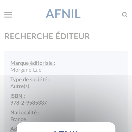
AFNIL
RECHERCHE ÉDITEUR
Marque éditoriale :
Morgane Luc
Type de société :
Autre(s)
ISBN :
978-2-9585337
Nationalité :
France
Adresse :