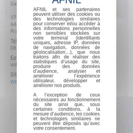
Siège social
AFNIL et ses partenaires
peuvent utiliser des cookies ou
37 Rue Dous Bos
des technologies similaires
pour conserver et/ou accéder à
64600 Anglet
des informations personnelles
France
non sensibles stockées sur
votre terminal (identifiants
Téléphone portable :
uniques, adresse IP, données
de navigation, données de
06 49 70 78 68
géolocalisation…), que nous
traitons afin de réaliser des
Email :
statistiques d’usage du site,
xabibarreneche@me.com
produire des données
d’audience, analyser et
Site Internet :
améliorer l’expérience
utilisateur, développer et
www.xabibarreneche.fr
améliorer nos produits.
A l’exception de ceux
nécessaires au fonctionnement
du site ainsi que, sous
certaines conditions, à la
mesure d’audience, les cookies
et technologies similaires ne
peuvent être déposés qu’avec
votre consentement.