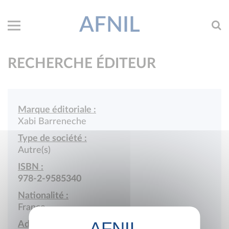
AFNIL
RECHERCHE ÉDITEUR
Marque éditoriale :
Xabi Barreneche
Type de société :
Autre(s)
ISBN :
978-2-9585340
Nationalité :
France
Adresse :