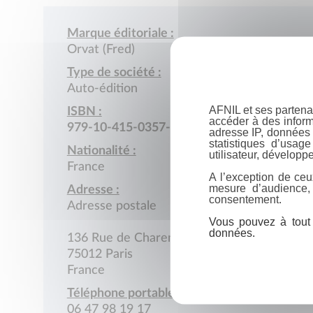
Marque éditoriale :
Orvat (Fred)
Type de société :
Auto-édition
AFNIL et ses partena
ISBN :
accéder à des inform
979-10-415-0357-5
adresse IP, données 
statistiques d’usag
Nationalité :
utilisateur, développe
France
A l’exception de ceu
mesure d’audience,
Adresse :
consentement.
Adresse postale
Vous pouvez à tout 
données.
136 Rue de Charenton
75012 Paris
France
Téléphone portable :
06 47 98 19 17