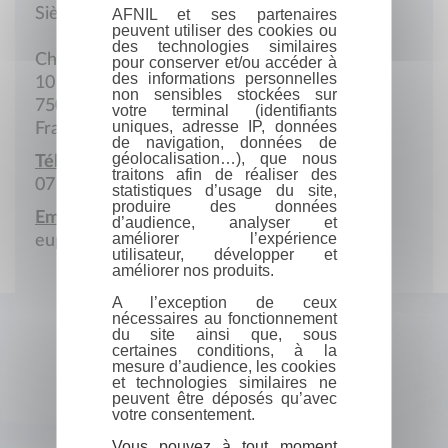
Siège social
AFNIL et ses partenaires
peuvent utiliser des cookies ou
des technologies similaires
Chez Digidom
pour conserver et/ou accéder à
des informations personnelles
10 Rue Penthièvre
non sensibles stockées sur
75008 Paris
votre terminal (identifiants
uniques, adresse IP, données
France
de navigation, données de
géolocalisation…), que nous
Téléphone portable :
traitons afin de réaliser des
07 69 26 53 72
statistiques d’usage du site,
produire des données
Email :
d’audience, analyser et
améliorer l’expérience
euphoryanis@gmail.com
utilisateur, développer et
améliorer nos produits.
A l’exception de ceux
nécessaires au fonctionnement
du site ainsi que, sous
certaines conditions, à la
mesure d’audience, les cookies
et technologies similaires ne
peuvent être déposés qu’avec
votre consentement.
Vous pouvez à tout moment