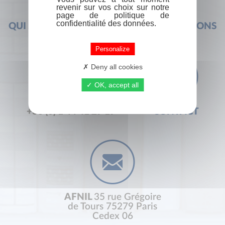
revenir sur vos choix sur notre
page de politique de
confidentialité des données.
QUI SOMMES-NOUS ?
FOIRE AUX QUESTIONS
Personalize
Deny all cookies
OK, accept all
+33 (0) 1 44 41 29 19
CONTACT
AFNIL
35 rue Grégoire
de Tours 75279 Paris
Cedex 06