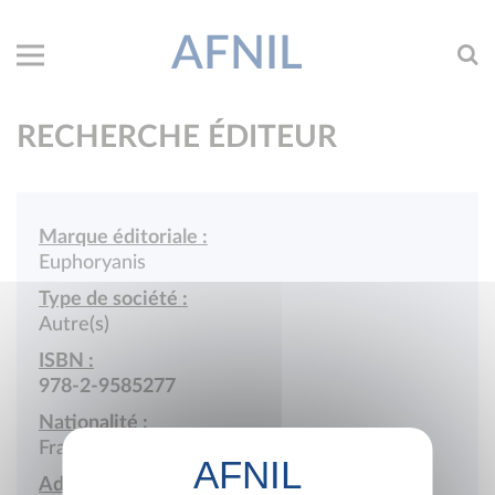
AFNIL
RECHERCHE ÉDITEUR
Marque éditoriale :
Euphoryanis
Type de société :
Autre(s)
ISBN :
978-2-9585277
Nationalité :
France
Adresse :