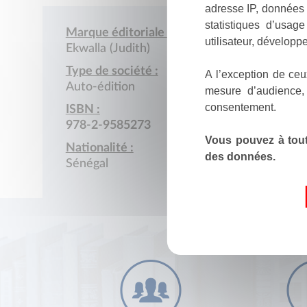
adresse IP, données 
statistiques d’usag
Marque éditoriale :
utilisateur, développe
Ekwalla (Judith)
Type de société :
A l’exception de ceu
Auto-édition
mesure d’audience,
consentement.
ISBN :
978-2-9585273
Vous pouvez à tout
Nationalité :
des données.
Sénégal