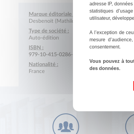
adresse IP, données 
statistiques d’usag
Marque éditoriale :
utilisateur, développe
Desbenoit (Mathilde)
Type de société :
A l’exception de ceu
Auto-édition
mesure d’audience,
consentement.
ISBN :
979-10-415-0286-8
Vous pouvez à tout
Nationalité :
des données.
France