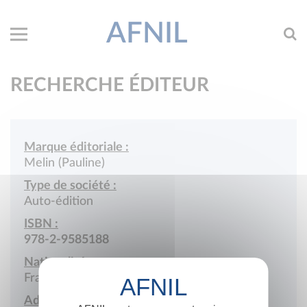
AFNIL
RECHERCHE ÉDITEUR
Marque éditoriale :
Melin (Pauline)
Type de société :
Auto-édition
ISBN :
978-2-9585188
Nationalité :
France
Adresse :