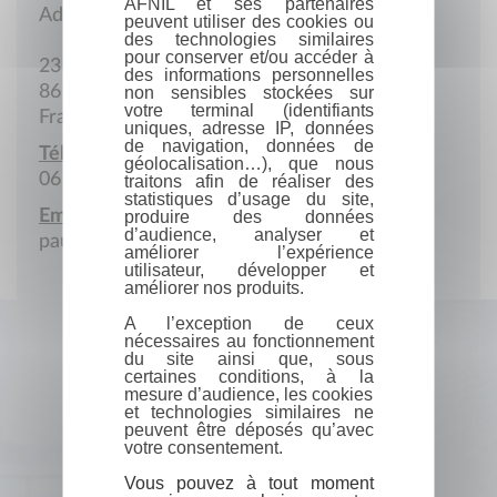
AFNIL et ses partenaires
Adresse postale
peuvent utiliser des cookies ou
des technologies similaires
pour conserver et/ou accéder à
23 de Vouillé
des informations personnelles
86170 Cissé
non sensibles stockées sur
votre terminal (identifiants
France
uniques, adresse IP, données
de navigation, données de
Téléphone portable :
géolocalisation…), que nous
06 51 67 06 28
traitons afin de réaliser des
statistiques d’usage du site,
Email :
produire des données
d’audience, analyser et
paulinemelin.auteure@gmail.com
améliorer l’expérience
utilisateur, développer et
améliorer nos produits.
A l’exception de ceux
nécessaires au fonctionnement
du site ainsi que, sous
certaines conditions, à la
mesure d’audience, les cookies
et technologies similaires ne
peuvent être déposés qu’avec
votre consentement.
Vous pouvez à tout moment