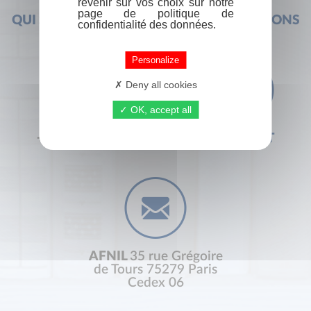
revenir sur vos choix sur notre
page de politique de
QUI SOMMES-NOUS ?
FOIRE AUX QUESTIONS
confidentialité des données.
Personalize
Deny all cookies
OK, accept all
+33 (0) 1 44 41 29 19
CONTACT
AFNIL
35 rue Grégoire
de Tours 75279 Paris
Cedex 06