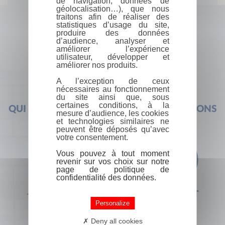
de navigation, données de
géolocalisation…), que nous
traitons afin de réaliser des
statistiques d’usage du site,
produire des données
d’audience, analyser et
améliorer l’expérience
utilisateur, développer et
améliorer nos produits.
A l’exception de ceux
nécessaires au fonctionnement
du site ainsi que, sous
certaines conditions, à la
QUI SOMMES-NOUS ?
FOIRE AUX QUESTIONS
mesure d’audience, les cookies
et technologies similaires ne
peuvent être déposés qu’avec
votre consentement.
Vous pouvez à tout moment
revenir sur vos choix sur notre
page de politique de
confidentialité des données.
+33 (0) 1 44 41 29 19
CONTACT
Personalize
Deny all cookies