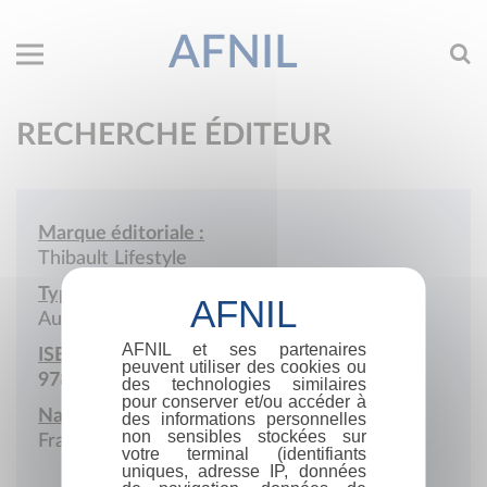
AFNIL
RECHERCHE ÉDITEUR
Marque éditoriale :
Thibault Lifestyle
Type de société :
Auto-édition
AFNIL et ses partenaires
ISBN :
peuvent utiliser des cookies ou
978-2-9585190
des technologies similaires
pour conserver et/ou accéder à
Nationalité :
des informations personnelles
non sensibles stockées sur
France
votre terminal (identifiants
uniques, adresse IP, données