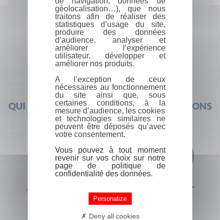
de navigation, données de
géolocalisation…), que nous
traitons afin de réaliser des
statistiques d’usage du site,
produire des données
d’audience, analyser et
améliorer l’expérience
utilisateur, développer et
améliorer nos produits.
A l’exception de ceux
nécessaires au fonctionnement
du site ainsi que, sous
certaines conditions, à la
QUI SOMMES-NOUS ?
FOIRE AUX QUESTIONS
mesure d’audience, les cookies
et technologies similaires ne
peuvent être déposés qu’avec
votre consentement.
Vous pouvez à tout moment
revenir sur vos choix sur notre
page de politique de
confidentialité des données.
+33 (0) 1 44 41 29 19
CONTACT
Personalize
Deny all cookies