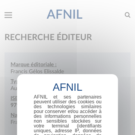
AFNIL
RECHERCHE ÉDITEUR
Marque éditoriale :
Francis Gélos Elissalde
Type de société :
Auto-édition
AFNIL et ses partenaires
ISBN :
peuvent utiliser des cookies ou
979-10-415-0268-4
des technologies similaires
pour conserver et/ou accéder à
Nationalité :
des informations personnelles
non sensibles stockées sur
France
votre terminal (identifiants
uniques, adresse IP, données