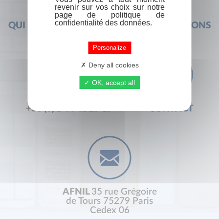
revenir sur vos choix sur notre
page de politique de
confidentialité des données.
QUI SOMMES-NOUS ?
FOIRE AUX QUESTIONS
Personalize
Deny all cookies
OK, accept all
+33 (0) 1 44 41 29 19
CONTACT
AFNIL
35 rue Grégoire
de Tours 75279 Paris
Cedex 06