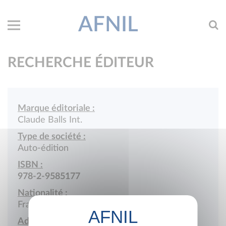
AFNIL
RECHERCHE ÉDITEUR
Marque éditoriale :
Claude Balls Int.
Type de société :
Auto-édition
ISBN :
978-2-9585177
Nationalité :
France
Adresse :