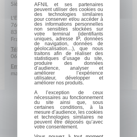
Siège social
AFNIL et ses partenaires
peuvent utiliser des cookies ou
des technologies similaires
L'Espinchaire
pour conserver et/ou accéder à
des informations personnelles
760 Rue Corniche des Solvious
non sensibles stockées sur
83140 Six-Fours-les-Plages
votre terminal (identifiants
uniques, adresse IP, données
France
de navigation, données de
géolocalisation…), que nous
Téléphone portable :
traitons afin de réaliser des
06 58 67 10 60
statistiques d’usage du site,
produire des données
Email :
d’audience, analyser et
améliorer l’expérience
marieangeletti@gmail.com
utilisateur, développer et
améliorer nos produits.
A l’exception de ceux
nécessaires au fonctionnement
du site ainsi que, sous
certaines conditions, à la
mesure d’audience, les cookies
et technologies similaires ne
peuvent être déposés qu’avec
votre consentement.
Vous pouvez à tout moment