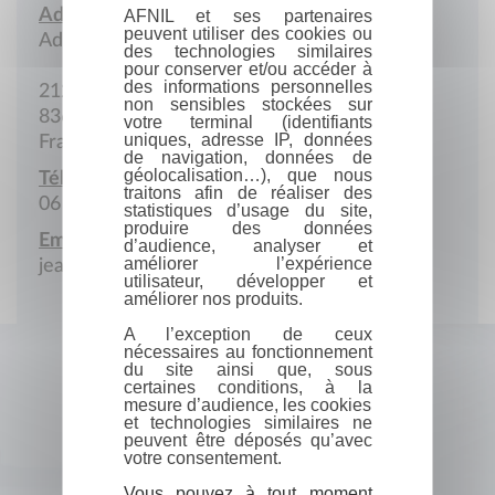
Adresse :
AFNIL et ses partenaires
peuvent utiliser des cookies ou
Adresse postale
des technologies similaires
pour conserver et/ou accéder à
des informations personnelles
212 Chemin des Hubacs
non sensibles stockées sur
83690 Salernes
votre terminal (identifiants
uniques, adresse IP, données
France
de navigation, données de
géolocalisation…), que nous
Téléphone portable :
traitons afin de réaliser des
06 89 54 29 42
statistiques d’usage du site,
produire des données
Email :
d’audience, analyser et
améliorer l’expérience
jeanpascal_bois@yahoo.fr
utilisateur, développer et
améliorer nos produits.
A l’exception de ceux
nécessaires au fonctionnement
du site ainsi que, sous
certaines conditions, à la
mesure d’audience, les cookies
et technologies similaires ne
peuvent être déposés qu’avec
votre consentement.
Vous pouvez à tout moment