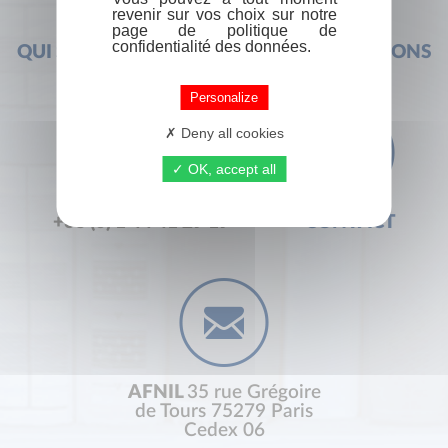
revenir sur vos choix sur notre
page de politique de
confidentialité des données.
QUI SOMMES-NOUS ?
FOIRE AUX QUESTIONS
Personalize
Deny all cookies
OK, accept all
+33 (0) 1 44 41 29 19
CONTACT
AFNIL
35 rue Grégoire
de Tours 75279 Paris
Cedex 06