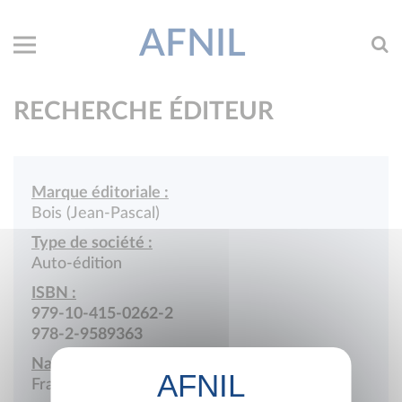
AFNIL
RECHERCHE ÉDITEUR
Marque éditoriale :
Bois (Jean-Pascal)
Type de société :
Auto-édition
ISBN :
979-10-415-0262-2
978-2-9589363
Nationalité :
France