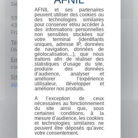
Siège social
AFNIL et ses partenaires
peuvent utiliser des cookies ou
53 Rue de la Pardige
des technologies similaires
pour conserver et/ou accéder à
43100 Brioude
des informations personnelles
France
non sensibles stockées sur
votre terminal (identifiants
Téléphone portable :
uniques, adresse IP, données
de navigation, données de
06 33 66 64 80
géolocalisation…), que nous
traitons afin de réaliser des
Email :
statistiques d’usage du site,
contact@associationdasa.fr
produire des données
d’audience, analyser et
Site Internet :
améliorer l’expérience
utilisateur, développer et
associationdasa.fr
améliorer nos produits.
A l’exception de ceux
nécessaires au fonctionnement
du site ainsi que, sous
certaines conditions, à la
mesure d’audience, les cookies
et technologies similaires ne
peuvent être déposés qu’avec
votre consentement.