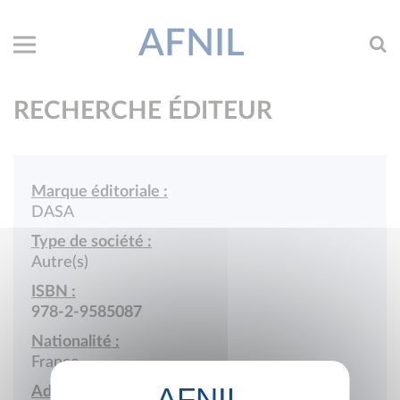
AFNIL
RECHERCHE ÉDITEUR
Marque éditoriale :
DASA
Type de société :
Autre(s)
ISBN :
978-2-9585087
Nationalité :
France
Adresse :