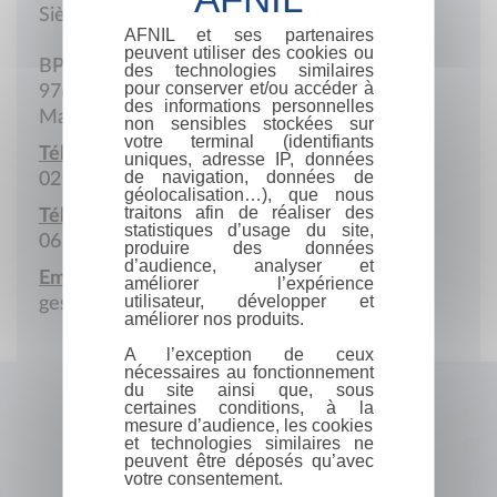
Siège social
AFNIL et ses partenaires
peuvent utiliser des cookies ou
BP12
des technologies similaires
pour conserver et/ou accéder à
97620 Chirongui
des informations personnelles
Mayotte
non sensibles stockées sur
votre terminal (identifiants
Téléphone :
uniques, adresse IP, données
de navigation, données de
02 69 64 78 54
géolocalisation…), que nous
traitons afin de réaliser des
Téléphone portable :
statistiques d’usage du site,
06 39 07 87 29
produire des données
d’audience, analyser et
Email :
améliorer l’expérience
utilisateur, développer et
gest.lpo.chirongui@ac-mayotte.fr
améliorer nos produits.
A l’exception de ceux
nécessaires au fonctionnement
du site ainsi que, sous
certaines conditions, à la
mesure d’audience, les cookies
et technologies similaires ne
peuvent être déposés qu’avec
votre consentement.