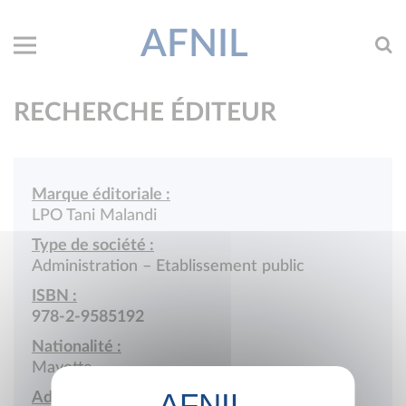
AFNIL
RECHERCHE ÉDITEUR
Marque éditoriale :
LPO Tani Malandi
Type de société :
Administration – Etablissement public
ISBN :
978-2-9585192
Nationalité :
Mayotte
Adresse :