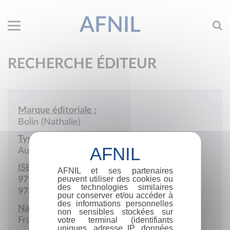
AFNIL
RECHERCHE ÉDITEUR
Marque éditoriale :
Bolin (Nathalie)
Type de société :
Auto-édition
ISBN :
AFNIL et ses partenaires
peuvent utiliser des cookies ou
979-10-415-0313-1
des technologies similaires
978-2-9588576
pour conserver et/ou accéder à
des informations personnelles
Nationalité :
non sensibles stockées sur
France
votre terminal (identifiants
uniques, adresse IP, données