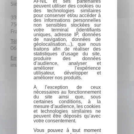
AFNIL et ses partenaires
Siège social
peuvent utiliser des cookies ou
des technologies similaires
pour conserver et/ou accéder à
33 Rue Letort
des informations personnelles
75018 Paris
non sensibles stockées sur
votre terminal (identifiants
France
uniques, adresse IP, données
de navigation, données de
Téléphone portable :
géolocalisation…), que nous
06 80 59 32 46
traitons afin de réaliser des
statistiques d’usage du site,
Email :
produire des données
d’audience, analyser et
imageetlien@gmail.com
améliorer l’expérience
utilisateur, développer et
améliorer nos produits.
A l’exception de ceux
nécessaires au fonctionnement
du site ainsi que, sous
certaines conditions, à la
mesure d’audience, les cookies
et technologies similaires ne
peuvent être déposés qu’avec
votre consentement.
Vous pouvez à tout moment