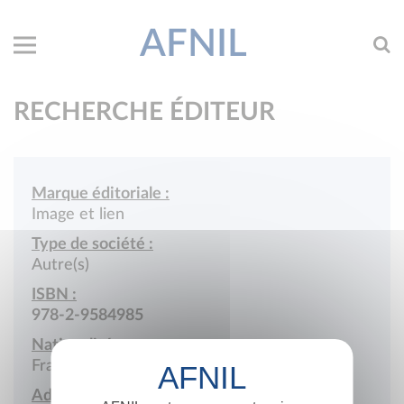
AFNIL
RECHERCHE ÉDITEUR
Marque éditoriale :
Image et lien
Type de société :
Autre(s)
ISBN :
978-2-9584985
Nationalité :
France
Adresse :