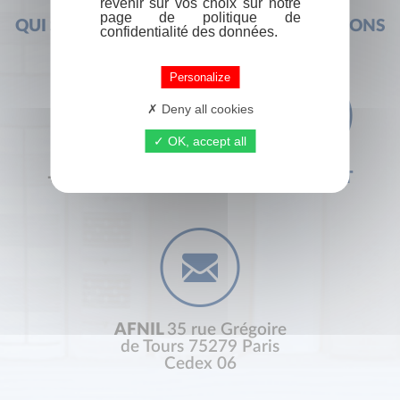
revenir sur vos choix sur notre
page de politique de
QUI SOMMES-NOUS ?
FOIRE AUX QUESTIONS
confidentialité des données.
Personalize
Deny all cookies
OK, accept all
+33 (0) 1 44 41 29 19
CONTACT
AFNIL
35 rue Grégoire
de Tours 75279 Paris
Cedex 06