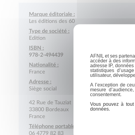
Marque éditoriale :
Les éditions des 60
Type de société :
Edition
ISBN :
978-2-494439
AFNIL et ses partena
accéder à des inform
Nationalité :
adresse IP, données 
statistiques d’usag
France
utilisateur, développe
Adresse :
A l’exception de ceu
Siège social
mesure d’audience,
consentement.
42 Rue de Tauziat
Vous pouvez à tout 
données.
33800 Bordeaux
France
Téléphone portable :
06 4779 82 83