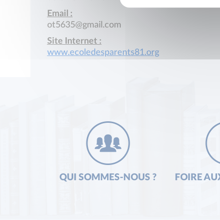
Email :
ot5635@gmail.com
Site Internet :
www.ecoledesparents81.org
QUI SOMMES-NOUS ?
FOIRE AU