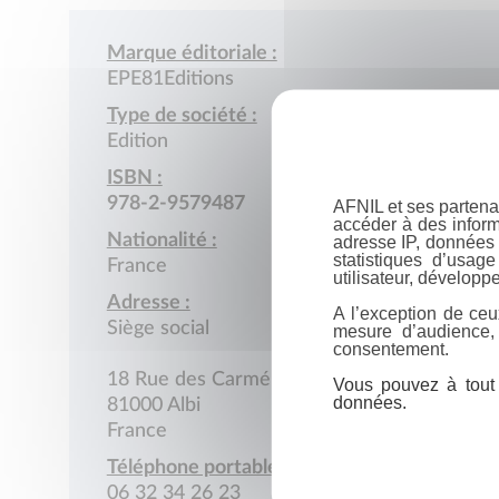
Marque éditoriale :
EPE81Editions
Type de société :
Edition
ISBN :
978-2-9579487
AFNIL et ses partena
accéder à des inform
Nationalité :
adresse IP, données 
statistiques d’usag
France
utilisateur, développe
Adresse :
A l’exception de ceu
Siège social
mesure d’audience,
consentement.
18 Rue des Carmélites
Vous pouvez à tout 
données.
81000 Albi
France
Téléphone portable :
06 32 34 26 23