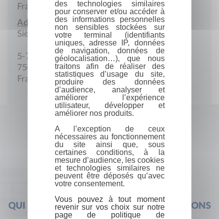
des technologies similaires
France
pour conserver et/ou accéder à
des informations personnelles
Adresse :
non sensibles stockées sur
Siège social
votre terminal (identifiants
uniques, adresse IP, données
de navigation, données de
5-7, rue des Grands-Augustins
géolocalisation…), que nous
traitons afin de réaliser des
75006 Paris
statistiques d’usage du site,
France
produire des données
d’audience, analyser et
améliorer l’expérience
utilisateur, développer et
améliorer nos produits.
A l’exception de ceux
nécessaires au fonctionnement
du site ainsi que, sous
certaines conditions, à la
mesure d’audience, les cookies
et technologies similaires ne
peuvent être déposés qu’avec
votre consentement.
Vous pouvez à tout moment
QUI SOMMES-NOUS ?
FOIRE AUX QUESTIONS
revenir sur vos choix sur notre
page de politique de