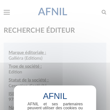
AFNIL
RECHERCHE ÉDITEUR
Marque éditoriale :
Galliéra (Editions)
Type de société :
Edition
Statut de la société :
Cessation d'activité
ISBN :
978-2-7180
AFNIL et ses partenaires
Nationalité :
peuvent utiliser des cookies ou