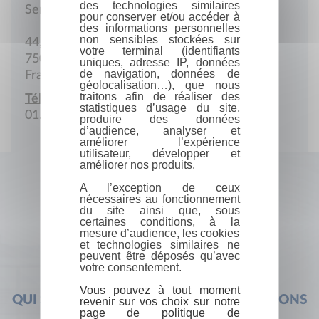
des technologies similaires
Service commercial
pour conserver et/ou accéder à
des informations personnelles
non sensibles stockées sur
44, av. d'Iéna
votre terminal (identifiants
75016 Paris
uniques, adresse IP, données
de navigation, données de
France
géolocalisation…), que nous
traitons afin de réaliser des
Téléphone :
statistiques d’usage du site,
01.40.70.90.33
produire des données
d’audience, analyser et
améliorer l’expérience
utilisateur, développer et
améliorer nos produits.
A l’exception de ceux
nécessaires au fonctionnement
du site ainsi que, sous
certaines conditions, à la
mesure d’audience, les cookies
et technologies similaires ne
peuvent être déposés qu’avec
votre consentement.
Vous pouvez à tout moment
QUI SOMMES-NOUS ?
FOIRE AUX QUESTIONS
revenir sur vos choix sur notre
page de politique de