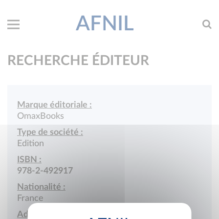
AFNIL
RECHERCHE ÉDITEUR
Marque éditoriale :
OmaxBooks
Type de société :
Edition
ISBN :
978-2-492917
Nationalité :
France
Adresse :