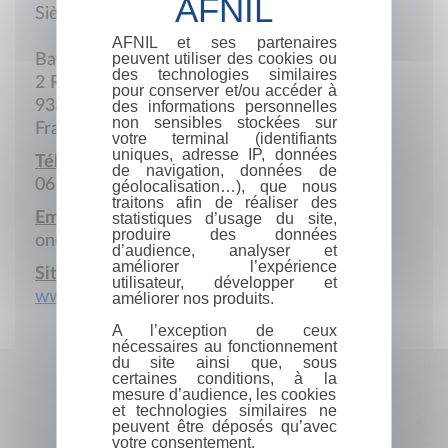
Siège social
AFNIL et ses partenaires
peuvent utiliser des cookies ou
Batiment B
des technologies similaires
2 Rue Lacépède
pour conserver et/ou accéder à
93800 Epinay-sur-Seine
des informations personnelles
non sensibles stockées sur
France
votre terminal (identifiants
uniques, adresse IP, données
Téléphone portable :
de navigation, données de
06 52 71 57 81
géolocalisation…), que nous
traitons afin de réaliser des
Email :
statistiques d’usage du site,
produire des données
onestasalexis@gmail.com
d’audience, analyser et
améliorer l’expérience
Site Internet :
utilisateur, développer et
www.omaxbooks.com
améliorer nos produits.
A l’exception de ceux
nécessaires au fonctionnement
du site ainsi que, sous
certaines conditions, à la
mesure d’audience, les cookies
et technologies similaires ne
peuvent être déposés qu’avec
votre consentement.