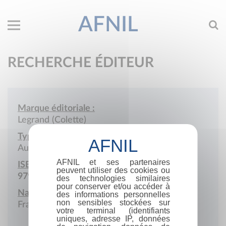
AFNIL
RECHERCHE ÉDITEUR
Marque éditoriale :
Legrand (Colette)
Type de société :
Auto-édition
AFNIL et ses partenaires
ISBN :
peuvent utiliser des cookies ou
979-10-699-6782-3
des technologies similaires
pour conserver et/ou accéder à
Nationalité :
des informations personnelles
non sensibles stockées sur
France
votre terminal (identifiants
uniques, adresse IP, données