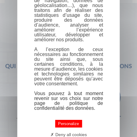
de navigation, données de
géolocalisation…), que nous
traitons afin de réaliser des
statistiques d’usage du site,
produire des données
d’audience, analyser et
améliorer l’expérience
utilisateur, développer et
améliorer nos produits.
A l’exception de ceux
nécessaires au fonctionnement
du site ainsi que, sous
certaines conditions, à la
QUI SOMMES-NOUS ?
FOIRE AUX QUESTIONS
mesure d’audience, les cookies
et technologies similaires ne
peuvent être déposés qu’avec
votre consentement.
Vous pouvez à tout moment
revenir sur vos choix sur notre
page de politique de
confidentialité des données.
+33 (0) 1 44 41 29 19
CONTACT
Personalize
Deny all cookies