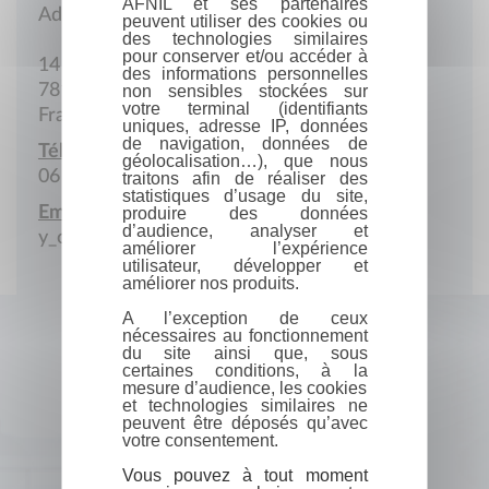
AFNIL et ses partenaires
Adresse postale
peuvent utiliser des cookies ou
des technologies similaires
pour conserver et/ou accéder à
14 Rue des Elfes
des informations personnelles
78180 Montigny-le-Bretonneux
non sensibles stockées sur
votre terminal (identifiants
France
uniques, adresse IP, données
de navigation, données de
Téléphone portable :
géolocalisation…), que nous
06 50 22 52 04
traitons afin de réaliser des
statistiques d’usage du site,
Email :
produire des données
d’audience, analyser et
y_ossomba@hotmail.com
améliorer l’expérience
utilisateur, développer et
améliorer nos produits.
A l’exception de ceux
nécessaires au fonctionnement
du site ainsi que, sous
certaines conditions, à la
mesure d’audience, les cookies
et technologies similaires ne
peuvent être déposés qu’avec
votre consentement.
Vous pouvez à tout moment