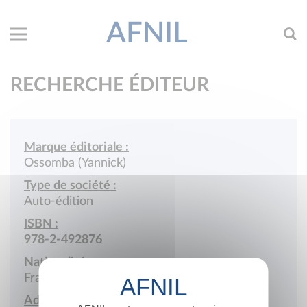
AFNIL
RECHERCHE ÉDITEUR
Marque éditoriale :
Ossomba (Yannick)
Type de société :
Auto-édition
ISBN :
978-2-492876
Nationalité :
France
Adresse :