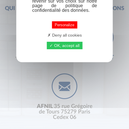
revenir sur vos choix sur notre
page de politique de
QUI SOMMES-NOUS ?
FOIRE AUX QUESTIONS
confidentialité des données.
Personalize
Deny all cookies
OK, accept all
+33 (0) 1 44 41 29 19
CONTACT
AFNIL
35 rue Grégoire
de Tours 75279 Paris
Cedex 06