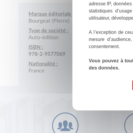
adresse IP, données 
statistiques d’usag
Marque éditoriale :
utilisateur, développe
Bourgeat (Pierre)
Type de société :
A l’exception de ceu
Auto-édition
mesure d’audience,
consentement.
ISBN :
978-2-9577069
Vous pouvez à tout
Nationalité :
des données.
France