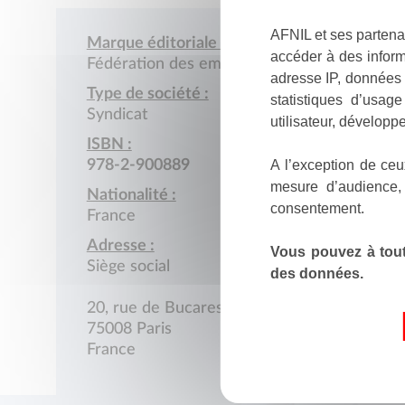
AFNIL et ses partena
Marque éditoriale :
accéder à des inform
Fédération des employés et cadres CGT-FO
adresse IP, données 
Type de société :
statistiques d’usag
Syndicat
utilisateur, développe
ISBN :
A l’exception de ceu
978-2-900889
mesure d’audience,
Nationalité :
consentement.
France
Adresse :
Vous pouvez à tout
Siège social
des données.
20, rue de Bucarest
75008 Paris
France