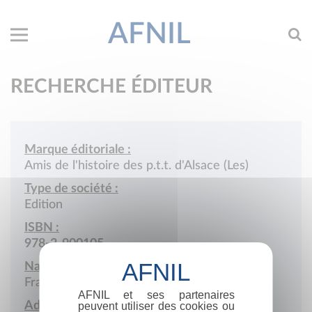
AFNIL
RECHERCHE ÉDITEUR
Marque éditoriale :
Amis de l'histoire des p.t.t. d'Alsace (Les)
Type de société :
Edition
ISBN :
978-2-900105
Nationalité :
France
AFNIL et ses partenaires
Adresse :
peuvent utiliser des cookies ou