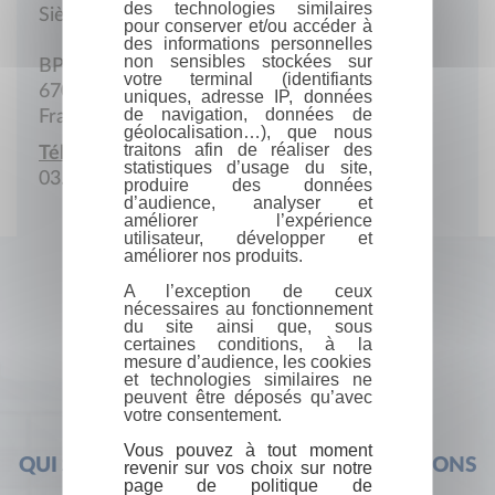
des technologies similaires
Siège social
pour conserver et/ou accéder à
des informations personnelles
non sensibles stockées sur
BP 153-R 4
votre terminal (identifiants
67004 Strasbourg cedex
uniques, adresse IP, données
de navigation, données de
France
géolocalisation…), que nous
traitons afin de réaliser des
Téléphone :
statistiques d’usage du site,
03.88.32.49.50
produire des données
d’audience, analyser et
améliorer l’expérience
utilisateur, développer et
améliorer nos produits.
A l’exception de ceux
nécessaires au fonctionnement
du site ainsi que, sous
certaines conditions, à la
mesure d’audience, les cookies
et technologies similaires ne
peuvent être déposés qu’avec
votre consentement.
Vous pouvez à tout moment
QUI SOMMES-NOUS ?
FOIRE AUX QUESTIONS
revenir sur vos choix sur notre
page de politique de