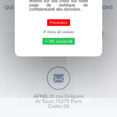
revenir sur vos choix sur notre
page de politique de
QUI SOMMES-NOUS ?
FOIRE AUX QUESTIONS
confidentialité des données.
Personalize
Deny all cookies
OK, accept all
+33 (0) 1 44 41 29 19
CONTACT
AFNIL
35 rue Grégoire
de Tours 75279 Paris
Cedex 06