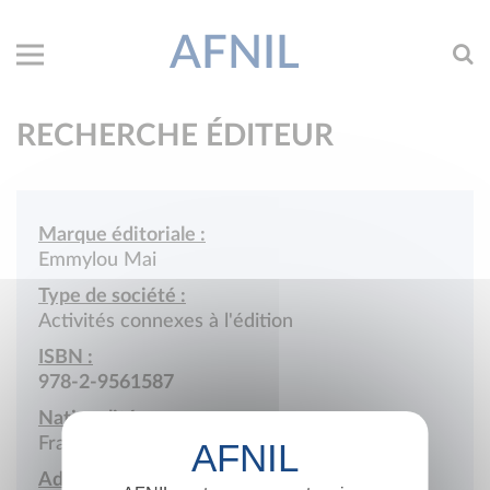
AFNIL
RECHERCHE ÉDITEUR
Marque éditoriale :
Emmylou Mai
Type de société :
Activités connexes à l'édition
ISBN :
978-2-9561587
Nationalité :
France
Adresse :