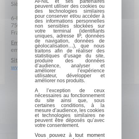
AFNIL et ses partenaires
Siège social
peuvent utiliser des cookies ou
des technologies similaires
pour conserver et/ou accéder à
6-8 Hébrard - chez Millot
des informations personnelles
75010 Paris
non sensibles stockées sur
votre terminal (identifiants
France
uniques, adresse IP, données
de navigation, données de
Email :
géolocalisation…), que nous
emmyloumai@gmail.com
traitons afin de réaliser des
statistiques d’usage du site,
Site Internet :
produire des données
d’audience, analyser et
www.emmyloumai.com
améliorer l’expérience
utilisateur, développer et
améliorer nos produits.
A l’exception de ceux
nécessaires au fonctionnement
du site ainsi que, sous
certaines conditions, à la
mesure d’audience, les cookies
et technologies similaires ne
peuvent être déposés qu’avec
votre consentement.
Vous pouvez à tout moment