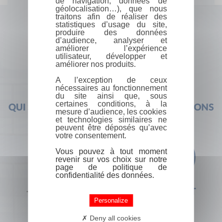
de navigation, données de
géolocalisation…), que nous
traitons afin de réaliser des
statistiques d’usage du site,
produire des données
d’audience, analyser et
améliorer l’expérience
utilisateur, développer et
améliorer nos produits.
A l’exception de ceux
nécessaires au fonctionnement
du site ainsi que, sous
certaines conditions, à la
QUI SOMMES-NOUS ?
FOIRE AUX QUESTIONS
mesure d’audience, les cookies
et technologies similaires ne
peuvent être déposés qu’avec
votre consentement.
Vous pouvez à tout moment
revenir sur vos choix sur notre
page de politique de
confidentialité des données.
+33 (0) 1 44 41 29 19
CONTACT
Personalize
Deny all cookies