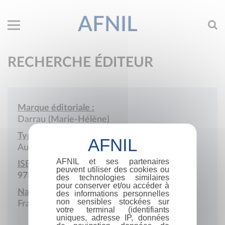
AFNIL
RECHERCHE ÉDITEUR
Marque éditoriale :
Darrau (Marie-Hélène)
Type de société :
Auto-édition
AFNIL et ses partenaires
ISBN :
peuvent utiliser des cookies ou
978-2-9561586
des technologies similaires
pour conserver et/ou accéder à
Nationalité :
des informations personnelles
non sensibles stockées sur
France
votre terminal (identifiants
uniques, adresse IP, données