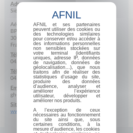
Adresse :
Siège social
AFNIL et ses partenaires
Aéroport Nîmes-Alès-Cévennes-Camargues
peuvent utiliser des cookies ou
BP 4
des technologies similaires
30128 Garons Cedex
pour conserver et/ou accéder à
des informations personnelles
France
non sensibles stockées sur
votre terminal (identifiants
Téléphone :
uniques, adresse IP, données
04..66.70.47.14
de navigation, données de
géolocalisation…), que nous
Télécopie :
traitons afin de réaliser des
statistiques d’usage du site,
04.66.70.47.18
produire des données
d’audience, analyser et
Email :
améliorer l’expérience
gh-amicale@interieur.gouv.fr
utilisateur, développer et
améliorer nos produits.
Site Internet :
A l’exception de ceux
www.helico-dragon.com
nécessaires au fonctionnement
du site ainsi que, sous
certaines conditions, à la
mesure d’audience, les cookies