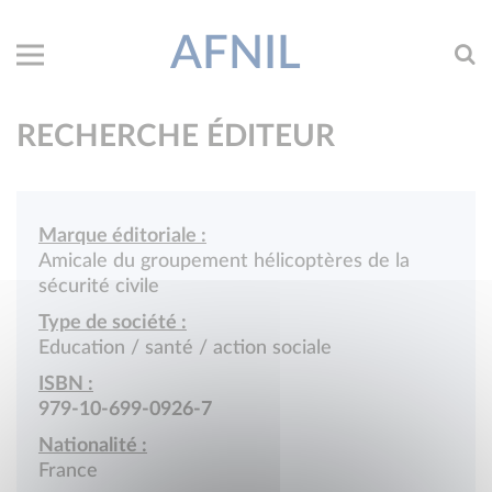
AFNIL
RECHERCHE ÉDITEUR
Marque éditoriale :
Amicale du groupement hélicoptères de la
sécurité civile
Type de société :
Education / santé / action sociale
ISBN :
979-10-699-0926-7
Nationalité :
France