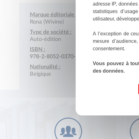
adresse IP, données 
statistiques d’usag
Marque éditoriale :
utilisateur, développe
Rona (Wivine)
Type de société :
A l’exception de ceu
Auto-édition
mesure d’audience,
consentement.
ISBN :
978-2-8052-0370-1
Vous pouvez à tout
Nationalité :
des données.
Belgique