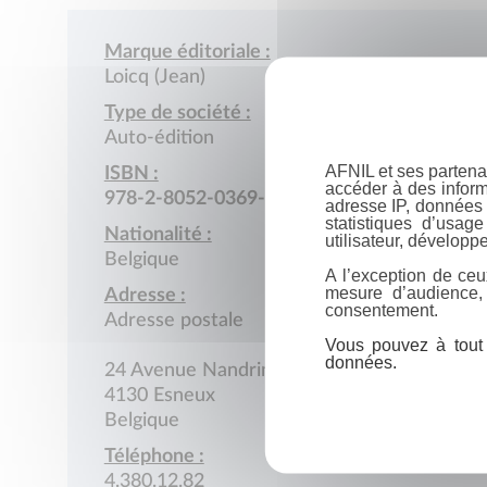
Marque éditoriale :
Loicq (Jean)
Type de société :
Auto-édition
AFNIL et ses partena
ISBN :
accéder à des inform
978-2-8052-0369-5
adresse IP, données 
statistiques d’usag
Nationalité :
utilisateur, développe
Belgique
A l’exception de ceu
mesure d’audience,
Adresse :
consentement.
Adresse postale
Vous pouvez à tout 
données.
24 Avenue Nandrin
4130 Esneux
Belgique
Téléphone :
4.380.12.82